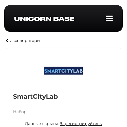
акселераторы
SmartCityLab
Набор
Данные скрыты.
Зарегистрируйтесь