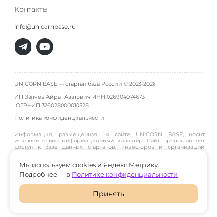
Контакты
info@unicornbase.ru
UNICORN BASE — стартап база России © 2023-2026
ИП Заляев Айрат Азатович ИНН 026904074673
ОГРНИП
326028000010528
Политика конфиденциальности
Информация, размещенная на сайте UNICORN BASE, носит
исключительно информационный характер. Сайт предоставляет
доступ к базе данных стартапов, инвесторов и организаций
инфраструктуры и не является инвестиционной платформой,
брокером, дилером или инвестиционным советником. Материалы
Мы используем cookies и Яндекс Метрику.
публикуются пользователями или собираются из открытых
источников, поэтому администрация сайта не гарантирует их
Подробнее — в
Политике конфиденциальности
достоверность и не участвует в инвестиционных сделках между
пользователями. Пользователи принимают решения о
взаимодействии, инвестициях и сотрудничестве самостоятельно
Принять
и на свой риск. Администрация сайта не несет ответственности за
возможные убытки или последствия, возникшие в результате
использования размещенной информации.