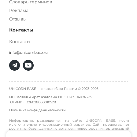
Словарь терминов
Реклама
Отзывы
Контакты
Контакты
info@unicornbase.ru
UNICORN BASE — стартап база России © 2023-2026
ИП Заляев Айрат Азатович ИНН 026904074673
ОГРНИП
326028000010528
Политика конфиденциальности
Информация, размещенная на сайте UNICORN BASE, носит
исключительно информационный характер. Сайт предоставляет
доступ к базе данных стартапов, инвесторов и организаций
инфраструктуры и не является инвестиционной платформой,
брокером, дилером или инвестиционным советником. Материалы