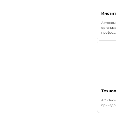
Инстит
Автоном
организ
профес...
Техноп
АО «Техн
принадле