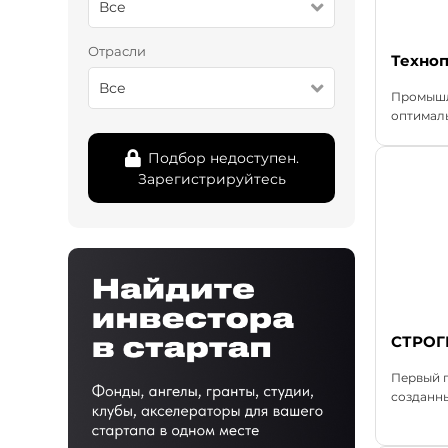
Все
Отрасли
Техно
Все
Промышл
оптималь
Подбор недоступен.
Зарегистрируйтесь
СТРОГ
Первый г
созданны