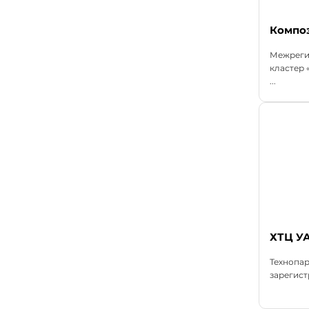
Композ
Межреги
кластер 
...
ХТЦ У
Технопа
зарегист