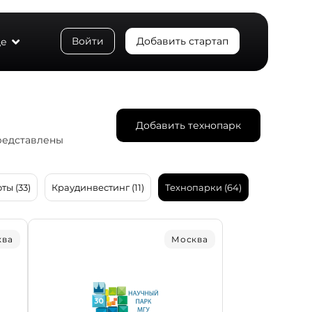
Войти
Добавить стартап
е
Добавить технопарк
представлены
ты (33)
Краудинвестинг (11)
Технопарки (64)
ква
Москва