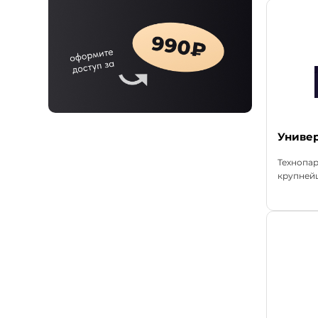
Униве
Технопар
крупнейш