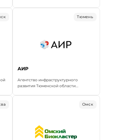
нск
Тюмень
АИР
ной
Агентство инфраструктурного
развития Тюменской области...
ква
Омск