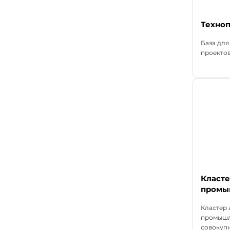
Техно
База дл
проектов.
Класт
промы
Кластер
промышл
совокупн