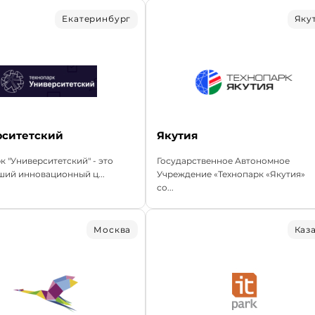
Екатеринбург
Яку
рситетский
Якутия
к "Университетский" - это
Государственное Автономное
ий инновационный ц...
Учреждение «Технопарк «Якутия»
со...
Москва
Каз