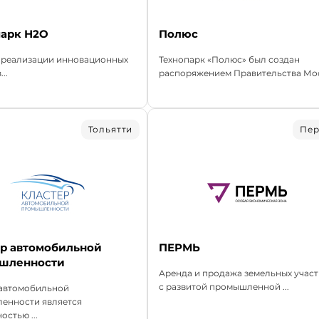
парк Н2О
Полюс
я реализации инновационных
Технопарк «Полюс» был создан
..
распоряжением Правительства Мос
Тольятти
Пе
ер автомобильной
ПЕРМЬ
шленности
Аренда и продажа земельных учас
с развитой промышленной ...
 автомобильной
енности является
остью ...