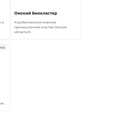
Омский Биокластер
к в
Агробиотехнологический
промышленный кластер Омской
области б...
род
в...