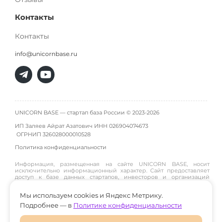
Контакты
Контакты
info@unicornbase.ru
UNICORN BASE — стартап база России © 2023-2026
ИП Заляев Айрат Азатович ИНН 026904074673
ОГРНИП
326028000010528
Политика конфиденциальности
Информация, размещенная на сайте UNICORN BASE, носит
исключительно информационный характер. Сайт предоставляет
доступ к базе данных стартапов, инвесторов и организаций
инфраструктуры и не является инвестиционной платформой,
брокером, дилером или инвестиционным советником. Материалы
Мы используем cookies и Яндекс Метрику.
публикуются пользователями или собираются из открытых
источников, поэтому администрация сайта не гарантирует их
Подробнее — в
Политике конфиденциальности
достоверность и не участвует в инвестиционных сделках между
пользователями. Пользователи принимают решения о