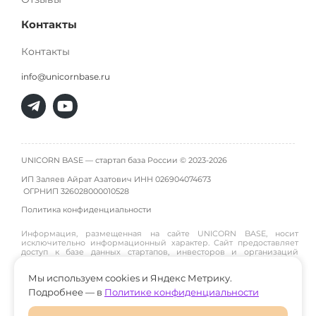
Контакты
Контакты
info@unicornbase.ru
UNICORN BASE — стартап база России © 2023-2026
ИП Заляев Айрат Азатович ИНН 026904074673
ОГРНИП
326028000010528
Политика конфиденциальности
Информация, размещенная на сайте UNICORN BASE, носит
исключительно информационный характер. Сайт предоставляет
доступ к базе данных стартапов, инвесторов и организаций
инфраструктуры и не является инвестиционной платформой,
брокером, дилером или инвестиционным советником. Материалы
Мы используем cookies и Яндекс Метрику.
публикуются пользователями или собираются из открытых
источников, поэтому администрация сайта не гарантирует их
Подробнее — в
Политике конфиденциальности
достоверность и не участвует в инвестиционных сделках между
пользователями. Пользователи принимают решения о