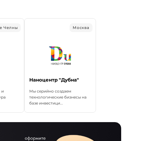
е Челны
Москва
Наноцентр "Дубна"
 и
Мы серийно создаем
ура
технологические бизнесы на
базе инвестици...