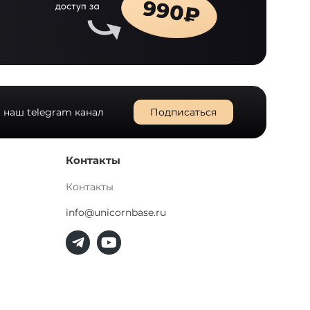
 наш telegram канал
Подписаться
Контакты
Контакты
info@unicornbase.ru