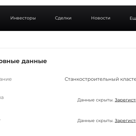
Инвесторы
Сделки
Новости
Ещ
овные данные
ание
Станкостроительный класте
на
Данные скрыты.
Зарегист
д
Данные скрыты.
Зарегист