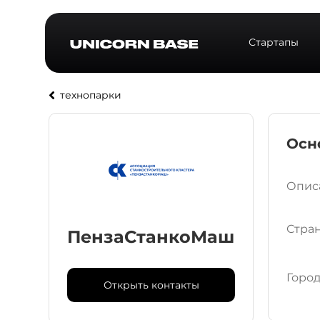
Стартапы
технопарки
Осн
Опис
Стра
ПензаСтанкоМаш
Горо
Открыть контакты