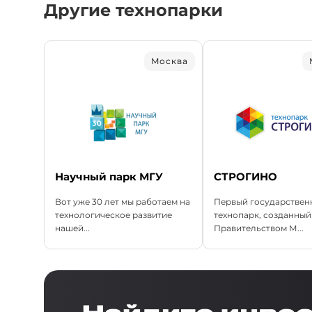
Другие технопарки
Москва
Научный парк МГУ
СТРОГИНО
Вот уже 30 лет мы работаем на
Первый государствен
технологическое развитие
технопарк, созданный
нашей...
Правительством М...