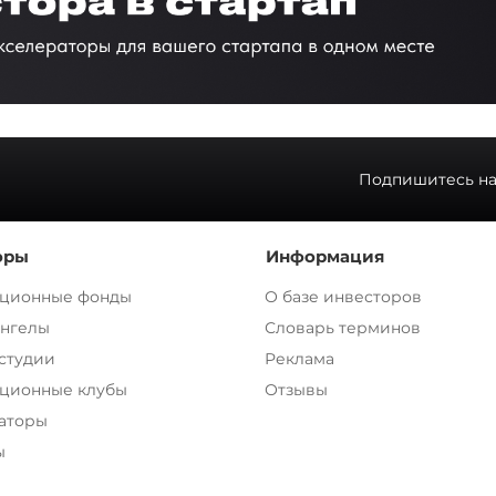
Подпишитесь на
оры
Информация
ционные фонды
О базе инвесторов
ангелы
Словарь терминов
 студии
Реклама
ционные клубы
Отзывы
аторы
ы