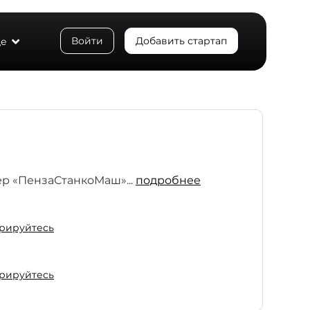
Войти
Добавить стартап
е
р «ПензаСтанкоМаш»...
подробнее
рируйтесь
рируйтесь