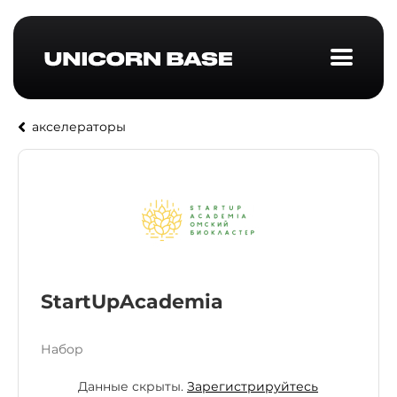
акселераторы
StartUpAcademia
Набор
Данные скрыты.
Зарегистрируйтесь