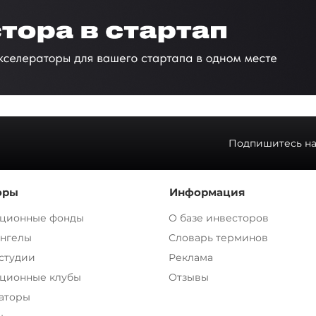
Подпишитесь на
оры
Информация
ционные фонды
О базе инвесторов
ангелы
Словарь терминов
 студии
Реклама
ционные клубы
Отзывы
аторы