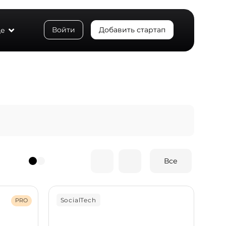
Войти
Добавить стартап
е
Все
SocialTech
So
PRO