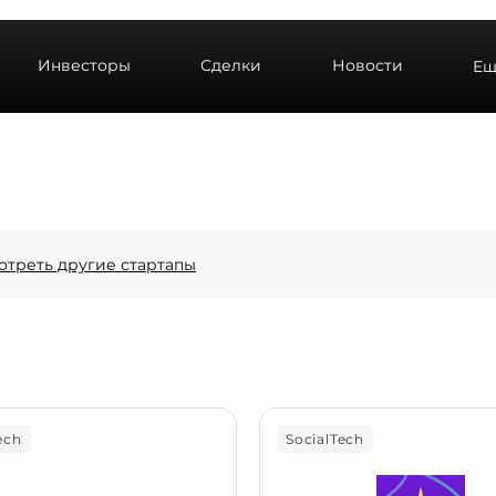
Инвесторы
Сделки
Новости
Ещ
отреть другие стартапы
ech
SocialTech