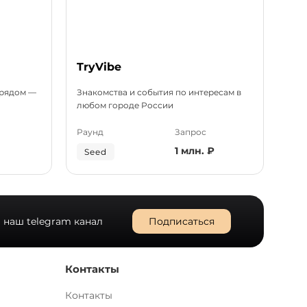
TryVibe
ТВ
 рядом —
Знакомства и события по интересам в
Зна
любом городе России
AI
Раунд
Запрос
Рау
1 млн. ₽
Seed
Pr
 наш telegram канал
Подписаться
Контакты
Контакты