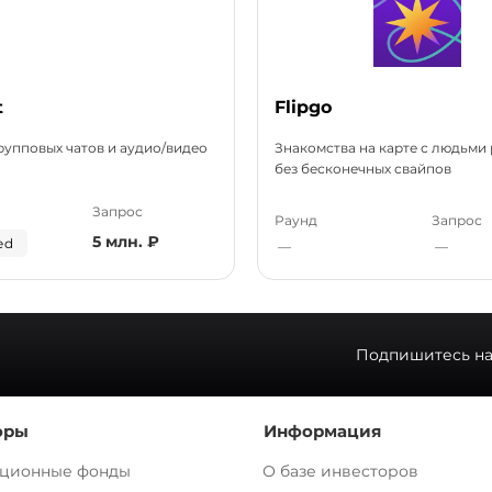
t
Flipgo
рупповых чатов и аудио/видео
Знакомства на карте с людьми
без бесконечных свайпов
Запрос
Раунд
Запрос
5 млн. ₽
ed
—
—
Подпишитесь на
оры
Информация
ционные фонды
О базе инвесторов