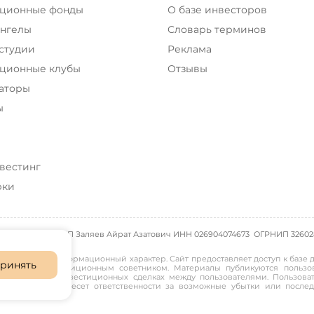
ционные фонды
О базе инвесторов
ангелы
Словарь терминов
 студии
Реклама
ционные клубы
Отзывы
аторы
ы
вестинг
рки
ИП Заляев Айрат Азатович ИНН 026904074673 ОГРНИП
32602
ючительно информационный характер. Сайт предоставляет доступ к базе д
ринять
ром или инвестиционным советником. Материалы публикуются пользов
не участвует в инвестиционных сделках между пользователями. Пользо
рация сайта не несет ответственности за возможные убытки или после