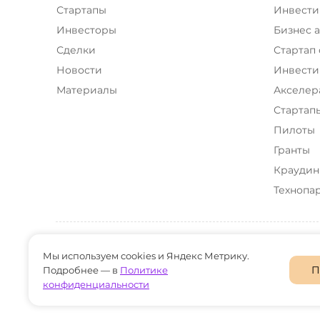
Стартапы
Инвести
Инвесторы
Бизнес 
Сделки
Стартап
Новости
Инвести
Материалы
Акселер
Стартап
Пилоты
Гранты
Краудин
Технопа
UNICORN BASE — стартап база России © 2023-2026
Мы используем cookies и Яндекс Метрику.
Информация, размещенная на сайте UNICORN BASE, носит искл
П
Подробнее — в
Политике
не является инвестиционной платформой, брокером, диле
администрация сайта не гарантирует их достоверность и 
конфиденциальности
сотрудничестве самостоятельно и на свой риск. Админист
информации.