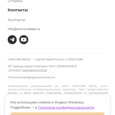
Отзывы
Контакты
Контакты
info@unicornbase.ru
UNICORN BASE — стартап база России © 2023-2026
ИП Заляев Айрат Азатович ИНН 026904074673
ОГРНИП
326028000010528
Политика конфиденциальности
Информация, размещенная на сайте UNICORN BASE, носит
исключительно информационный характер. Сайт предоставляет
доступ к базе данных стартапов, инвесторов и организаций
инфраструктуры и не является инвестиционной платформой,
брокером, дилером или инвестиционным советником. Материалы
Мы используем cookies и Яндекс Метрику.
публикуются пользователями или собираются из открытых
источников, поэтому администрация сайта не гарантирует их
Подробнее — в
Политике конфиденциальности
достоверность и не участвует в инвестиционных сделках между
пользователями. Пользователи принимают решения о