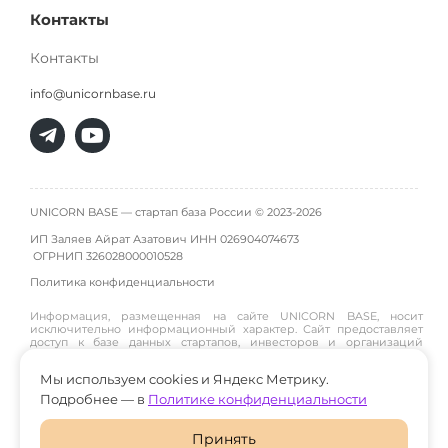
Контакты
Контакты
info@unicornbase.ru
UNICORN BASE — стартап база России © 2023-2026
ИП Заляев Айрат Азатович ИНН 026904074673
ОГРНИП
326028000010528
Политика конфиденциальности
Информация, размещенная на сайте UNICORN BASE, носит
исключительно информационный характер. Сайт предоставляет
доступ к базе данных стартапов, инвесторов и организаций
инфраструктуры и не является инвестиционной платформой,
брокером, дилером или инвестиционным советником. Материалы
Мы используем cookies и Яндекс Метрику.
публикуются пользователями или собираются из открытых
источников, поэтому администрация сайта не гарантирует их
Подробнее — в
Политике конфиденциальности
достоверность и не участвует в инвестиционных сделках между
пользователями. Пользователи принимают решения о
взаимодействии, инвестициях и сотрудничестве самостоятельно
Принять
и на свой риск. Администрация сайта не несет ответственности за