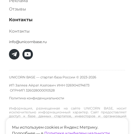
Реклама
Отзывы
Контакты
Контакты
info@unicornbase.ru
UNICORN BASE — стартап база России © 2023-2026
ИП Заляев Айрат Азатович ИНН 026904074673
ОГРНИП
326028000010528
Политика конфиденциальности
Информация, размещенная на сайте UNICORN BASE, носит
исключительно информационный характер. Сайт предоставляет
доступ к базе данных стартапов, инвесторов и организаций
инфраструктуры и не является инвестиционной платформой,
брокером, дилером или инвестиционным советником. Материалы
Мы используем cookies и Яндекс Метрику.
публикуются пользователями или собираются из открытых
источников, поэтому администрация сайта не гарантирует их
Подробнее — в
Политике конфиденциальности