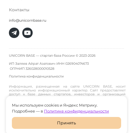
Контакты
info@unicornbase.ru
UNICORN BASE — стартап база России © 2023-2026
ИП Заляев Айрат Азатович ИНН 026904074673
ОГРНИП
326028000010528
Политика конфиденциальности
Информация, размещенная на сайте UNICORN BASE, носит
исключительно информационный характер. Сайт предоставляет
доступ к базе данных стартапов, инвесторов и организаций
инфраструктуры и не является инвестиционной платформой,
брокером, дилером или инвестиционным советником. Материалы
Мы используем cookies и Яндекс Метрику.
публикуются пользователями или собираются из открытых
источников, поэтому администрация сайта не гарантирует их
Подробнее — в
Политике конфиденциальности
достоверность и не участвует в инвестиционных сделках между
пользователями. Пользователи принимают решения о
взаимодействии, инвестициях и сотрудничестве самостоятельно
Принять
и на свой риск. Администрация сайта не несет ответственности за
возможные убытки или последствия, возникшие в результате
использования размещенной информации.