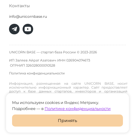
Контакты
info@unicornbase.ru
UNICORN BASE — стартап база России © 2023-2026
ИП Заляев Айрат Азатович ИНН 026904074673
ОГРНИП
326028000010528
Политика конфиденциальности
Информация, размещенная на сайте UNICORN BASE, носит
исключительно информационный характер. Сайт предоставляет
доступ к базе данных стартапов, инвесторов и организаций
инфраструктуры и не является инвестиционной платформой,
брокером, дилером или инвестиционным советником. Материалы
Мы используем cookies и Яндекс Метрику.
публикуются пользователями или собираются из открытых
источников, поэтому администрация сайта не гарантирует их
Подробнее — в
Политике конфиденциальности
достоверность и не участвует в инвестиционных сделках между
пользователями. Пользователи принимают решения о
взаимодействии, инвестициях и сотрудничестве самостоятельно
Принять
и на свой риск. Администрация сайта не несет ответственности за
возможные убытки или последствия, возникшие в результате
использования размещенной информации.